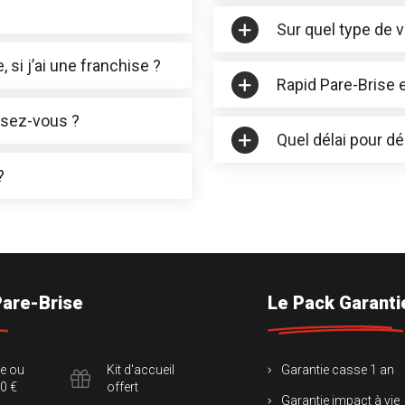
Sur quel type de v
 si j’ai une franchise ?
Rapid Pare-Brise 
osez-vous ?
Quel délai pour d
?
Pare-Brise
Le Pack Garanti
te ou
Kit d'accueil
Garantie casse 1 an
0 €
offert
Garantie impact à vie