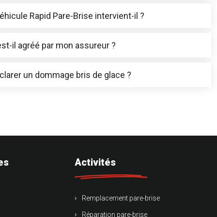
éhicule Rapid Pare-Brise intervient-il ?
est-il agréé par mon assureur ?
éclarer un dommage bris de glace ?
es
Activités
Remplacement pare-brise
Réparation pare-brise